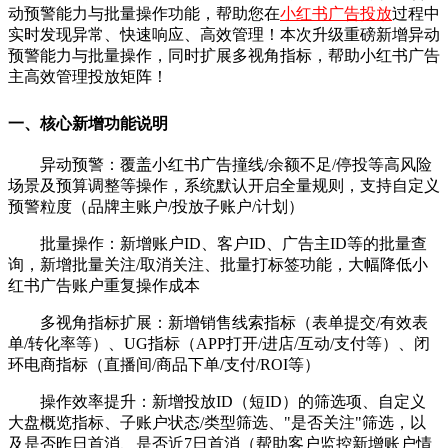
动预警能力与批量操作功能，帮助您在
小红书广告投放
过程中
实时发现异常、快速响应、高效管理！本次升级重磅新增异动
预警能力与批量操作，同时扩展多视角指标，帮助小红书广告
主高效管理投放矩阵！
一、核心新增功能说明
异动预警：覆盖小红书广告撞线/余额不足/停投等高风险
场景及预算调整等操作，系统默认开启全量规则，支持自定义
预警粒度（品牌主账户/投放子账户/计划）
批量操作：新增账户ID、客户ID、广告主ID等的批量查
询，新增批量关注/取消关注、批量打标签功能，大幅降低小
红书广告账户重复操作成本
多视角指标扩展：新增销售线索指标（表单提交/有效表
单/转化率等）、UG指标（APP打开/进店/互动/支付等）、闭
环电商指标（直播间/商品下单/支付/ROI等）
操作效率提升：新增投放ID（短ID）的筛选项、自定义
大盘概览指标、子账户状态/类型筛选、"是否关注"筛选，以
及是否昨日首消、是否近7日首消（帮助客户监控新增账户情